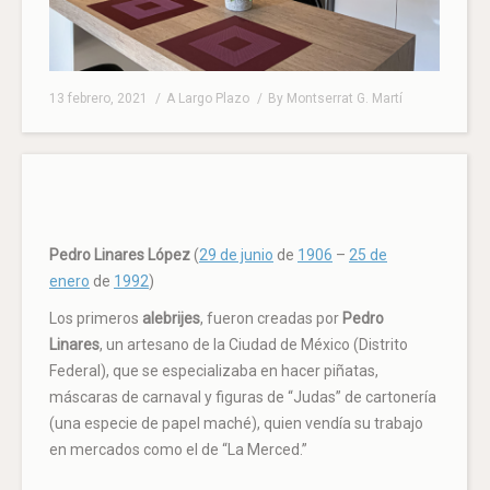
13 febrero, 2021
A Largo Plazo
By
Montserrat G. Martí
Pedro Linares López
(
29 de junio
de
1906
–
25 de
enero
de
1992
)
Los primeros
alebrijes
, fueron creadas por
Pedro
Linares
, un artesano de la Ciudad de México (Distrito
Federal), que se especializaba en hacer piñatas,
máscaras de carnaval y figuras de “Judas” de cartonería
(una especie de papel maché), quien vendía su trabajo
en mercados como el de “La Merced.”