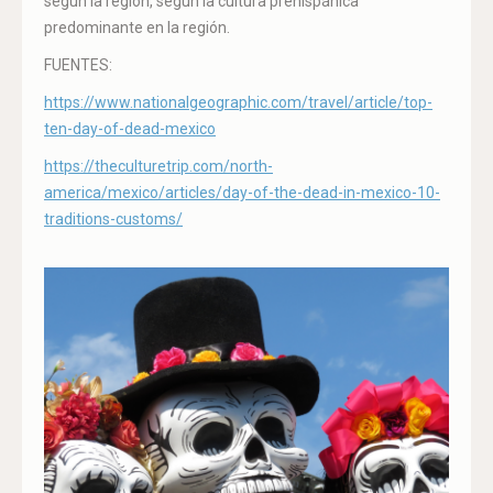
según la región, según la cultura prehispánica
predominante en la región.
FUENTES:
https://www.nationalgeographic.com/travel/article/top-
ten-day-of-dead-mexico
https://theculturetrip.com/north-
america/mexico/articles/day-of-the-dead-in-mexico-10-
traditions-customs/