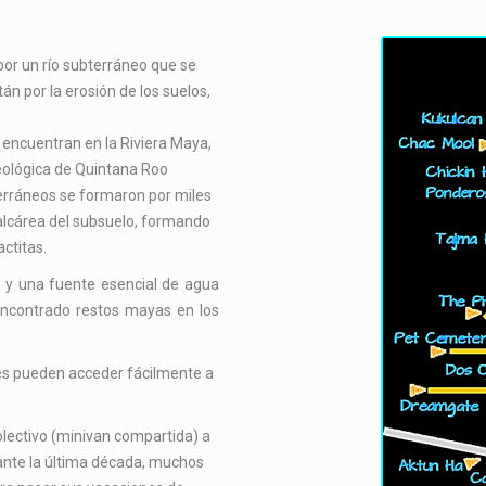
or un río subterráneo que se
n por la erosión de los suelos,
encuentran en la Riviera Maya,
eológica de Quintana Roo
erráneos se formaron por miles
calcárea del subsuelo, formando
actitas.
 y una fuente esencial de agua
 encontrado restos mayas en los
tes pueden acceder fácilmente a
lectivo (minivan compartida) a
ante la última década, muchos