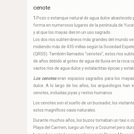
cenote
1.
Pozo o estanque natural de agua dulce abastecido p
forma en numerosos lugares de la península de Yucatá
y al que los mayas dieron un uso sagrado.
Los dos ríos subterráneos más grandes del mundo se 
midiendo más de 435 millas según la Sociedad Espel
(QRSS). También llamados “cenotes”, estos ríos subt
de años debido al goteo de agua de lluvia en la roca 
vastos ríos de agua dulce y estalactitas épicas y estal
Los cenotes
eran espacios sagrados para los mayas
dulce. A lo largo de los años, los arqueólogos han
cenotes, incluidas joyas y restos humanos
Los cenotes son el sueño de un buceador, los visitan
estos magníficos oasis naturales.
Durante muchos años, los buzos tomaban un taxi o co
Playa del Carmen, luego un ferry a Cozumel pero dur