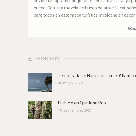
buzos han optado por quedarse en la Riviera Maya pa
buceo. Con una mezcla de buceo de arrecife caribeño 
para todos en esta meca turística mexicana en ascen
Mapa
Related posts
Temporada de Huracanes en el Atlántico
30 mayo, 2022
El chicle en Quintana Roo
10 septiembre, 2021